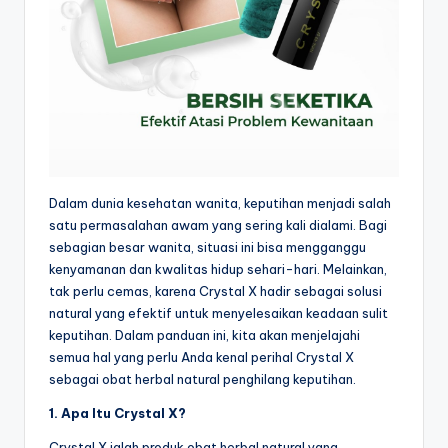
Dalam dunia kesehatan wanita, keputihan menjadi salah
satu permasalahan awam yang sering kali dialami. Bagi
sebagian besar wanita, situasi ini bisa mengganggu
kenyamanan dan kwalitas hidup sehari-hari. Melainkan,
tak perlu cemas, karena Crystal X hadir sebagai solusi
natural yang efektif untuk menyelesaikan keadaan sulit
keputihan. Dalam panduan ini, kita akan menjelajahi
semua hal yang perlu Anda kenal perihal Crystal X
sebagai obat herbal natural penghilang keputihan.
1. Apa Itu Crystal X?
Crystal X ialah produk obat herbal natural yang