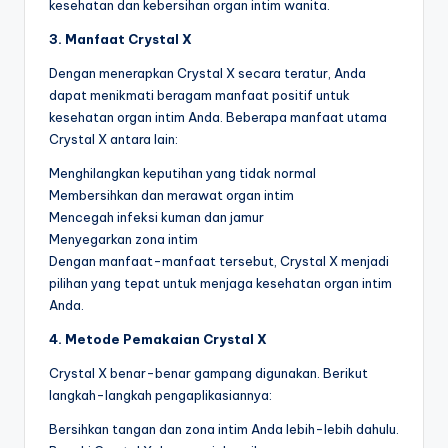
kesehatan dan kebersihan organ intim wanita.
3. Manfaat Crystal X
Dengan menerapkan Crystal X secara teratur, Anda
dapat menikmati beragam manfaat positif untuk
kesehatan organ intim Anda. Beberapa manfaat utama
Crystal X antara lain:
Menghilangkan keputihan yang tidak normal
Membersihkan dan merawat organ intim
Mencegah infeksi kuman dan jamur
Menyegarkan zona intim
Dengan manfaat-manfaat tersebut, Crystal X menjadi
pilihan yang tepat untuk menjaga kesehatan organ intim
Anda.
4. Metode Pemakaian Crystal X
Crystal X benar-benar gampang digunakan. Berikut
langkah-langkah pengaplikasiannya:
Bersihkan tangan dan zona intim Anda lebih-lebih dahulu.