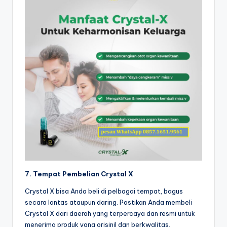
7. Tempat Pembelian Crystal X
Crystal X bisa Anda beli di pelbagai tempat, bagus
secara lantas ataupun daring. Pastikan Anda membeli
Crystal X dari daerah yang terpercaya dan resmi untuk
menerima produk yang orisinil dan berkwalitas.