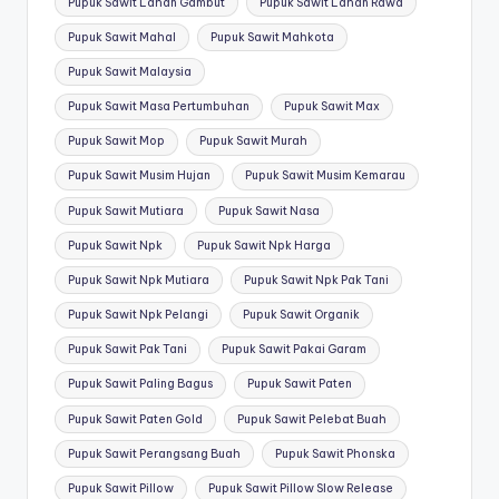
Pupuk Sawit Lahan Gambut
Pupuk Sawit Lahan Rawa
Pupuk Sawit Mahal
Pupuk Sawit Mahkota
Pupuk Sawit Malaysia
Pupuk Sawit Masa Pertumbuhan
Pupuk Sawit Max
Pupuk Sawit Mop
Pupuk Sawit Murah
Pupuk Sawit Musim Hujan
Pupuk Sawit Musim Kemarau
Pupuk Sawit Mutiara
Pupuk Sawit Nasa
Pupuk Sawit Npk
Pupuk Sawit Npk Harga
Pupuk Sawit Npk Mutiara
Pupuk Sawit Npk Pak Tani
Pupuk Sawit Npk Pelangi
Pupuk Sawit Organik
Pupuk Sawit Pak Tani
Pupuk Sawit Pakai Garam
Pupuk Sawit Paling Bagus
Pupuk Sawit Paten
Pupuk Sawit Paten Gold
Pupuk Sawit Pelebat Buah
Pupuk Sawit Perangsang Buah
Pupuk Sawit Phonska
Pupuk Sawit Pillow
Pupuk Sawit Pillow Slow Release