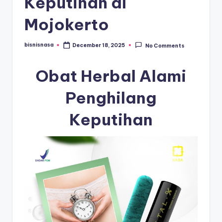
Keputihan di
Mojokerto
bisnisnasa
December 18, 2025
No Comments
Posted
by
Obat Herbal Alami
Penghilang
Keputihan