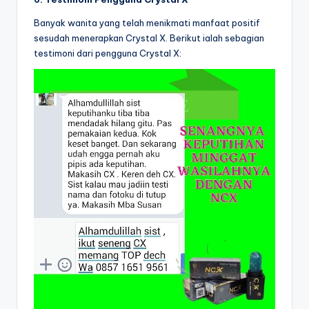
Banyak wanita yang telah menikmati manfaat positif
sesudah menerapkan Crystal X. Berikut ialah sebagian
testimoni dari pengguna Crystal X: