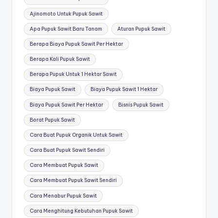
Ajinomoto Untuk Pupuk Sawit
Apa Pupuk Sawit Baru Tanam
Aturan Pupuk Sawit
Berapa Biaya Pupuk Sawit Per Hektar
Berapa Kali Pupuk Sawit
Berapa Pupuk Untuk 1 Hektar Sawit
Biaya Pupuk Sawit
Biaya Pupuk Sawit 1 Hektar
Biaya Pupuk Sawit Per Hektar
Bisnis Pupuk Sawit
Borat Pupuk Sawit
Cara Buat Pupuk Organik Untuk Sawit
Cara Buat Pupuk Sawit Sendiri
Cara Membuat Pupuk Sawit
Cara Membuat Pupuk Sawit Sendiri
Cara Menabur Pupuk Sawit
Cara Menghitung Kebutuhan Pupuk Sawit