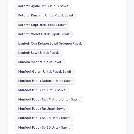
Kotoran Ayam Untuk Pupuk Sawit
Kotoran Kambing Untuk Pupuk Sawit
Kotoran Sapi Untuk Pupuk Sawit
Kotoran Walet Untuk Pupuk Sawit
Limbah Cair Kelapa Sawit Sebagai Pupuk
Limbah Sawit Untuk Pupuk
Macam Macam Pupuk Sawit
Manfaat Garam Untuk Pupuk Sawit
Manfaat Pupuk Dolomit Untuk Sawit
Manfaat Pupuk Kcl Untuk Sawit
Manfaat Pupuk Npk Mutiara Untuk Sawit
Manfaat Pupuk Rp Untuk Sawit
Manfaat Pupuk Sp 26 Untuk Sawit
Manfaat Pupuk Sp 36 Untuk Sawit