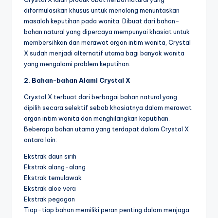
diformulasikan khusus untuk menolong menuntaskan
masalah keputihan pada wanita. Dibuat dari bahan-
bahan natural yang dipercaya mempunyai khasiat untuk
membersihkan dan merawat organ intim wanita, Crystal
X sudah menjadi alternatif utama bagi banyak wanita
yang mengalami problem keputihan.
2. Bahan-bahan Alami Crystal X
Crystal X terbuat dari berbagai bahan natural yang
dipilih secara selektif sebab khasiatnya dalam merawat
organ intim wanita dan menghilangkan keputihan.
Beberapa bahan utama yang terdapat dalam Crystal X
antara lain:
Ekstrak daun sirih
Ekstrak alang-alang
Ekstrak temulawak
Ekstrak aloe vera
Ekstrak pegagan
Tiap-tiap bahan memiliki peran penting dalam menjaga