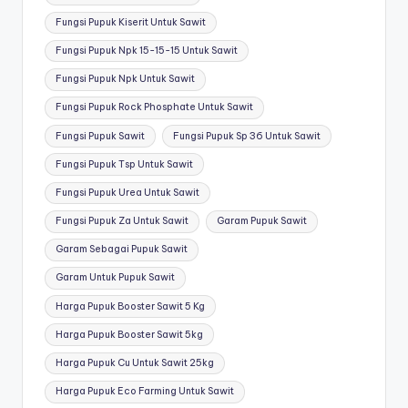
Fungsi Pupuk Kiserit Untuk Sawit
Fungsi Pupuk Npk 15-15-15 Untuk Sawit
Fungsi Pupuk Npk Untuk Sawit
Fungsi Pupuk Rock Phosphate Untuk Sawit
Fungsi Pupuk Sawit
Fungsi Pupuk Sp 36 Untuk Sawit
Fungsi Pupuk Tsp Untuk Sawit
Fungsi Pupuk Urea Untuk Sawit
Fungsi Pupuk Za Untuk Sawit
Garam Pupuk Sawit
Garam Sebagai Pupuk Sawit
Garam Untuk Pupuk Sawit
Harga Pupuk Booster Sawit 5 Kg
Harga Pupuk Booster Sawit 5kg
Harga Pupuk Cu Untuk Sawit 25kg
Harga Pupuk Eco Farming Untuk Sawit