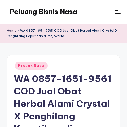
Peluang Bisnis Nasa
Home
»
WA 0857-1651-9561 COD Jual Obat Herbal Alami Crystal X
Penghilang Keputihan di Mojokerto
Posted
Produk Nasa
in
WA 0857-1651-9561
COD Jual Obat
Herbal Alami Crystal
X Penghilang