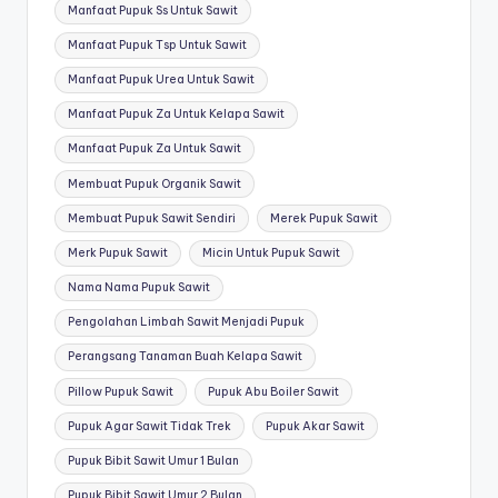
Manfaat Pupuk Ss Untuk Sawit
Manfaat Pupuk Tsp Untuk Sawit
Manfaat Pupuk Urea Untuk Sawit
Manfaat Pupuk Za Untuk Kelapa Sawit
Manfaat Pupuk Za Untuk Sawit
Membuat Pupuk Organik Sawit
Membuat Pupuk Sawit Sendiri
Merek Pupuk Sawit
Merk Pupuk Sawit
Micin Untuk Pupuk Sawit
Nama Nama Pupuk Sawit
Pengolahan Limbah Sawit Menjadi Pupuk
Perangsang Tanaman Buah Kelapa Sawit
Pillow Pupuk Sawit
Pupuk Abu Boiler Sawit
Pupuk Agar Sawit Tidak Trek
Pupuk Akar Sawit
Pupuk Bibit Sawit Umur 1 Bulan
Pupuk Bibit Sawit Umur 2 Bulan