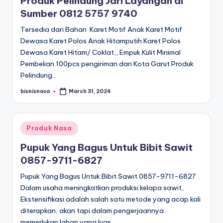
Produk Pelindung Jari Layangan di
Sumber 0812 5757 9740
Tersedia dari Bahan Karet Motif Anak Karet Motif
Dewasa Karet Polos Anak Hitamputih Karet Polos
Dewasa Karet Hitam/ Coklat,, Empuk Kulit Minimal
Pembelian 100pcs pengiriman dari Kota Garut Produk
Pelindung…
bisnisnasa
March 31, 2024
Posted
by
Posted
Produk Nasa
in
Pupuk Yang Bagus Untuk Bibit Sawit
0857-9711-6827
Pupuk Yang Bagus Untuk Bibit Sawit 0857-9711-6827
Dalam usaha meningkatkan produksi kelapa sawit,
Ekstensifikasi adalah salah satu metode yang acap kali
diterapkan, akan tapi dalam pengerjaannya
memerlukan lahan yang luas…