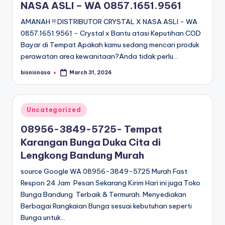
NASA ASLI – WA 0857.1651.9561
AMANAH !! DISTRIBUTOR CRYSTAL X NASA ASLI - WA
0857.1651.9561 - Crystal x Bantu atasi Keputihan COD
Bayar di Tempat Apakah kamu sedang mencari produk
perawatan area kewanitaan?Anda tidak perlu…
bisnisnasa
March 31, 2024
Posted
by
Posted
Uncategorized
in
08956-3849-5725- Tempat
Karangan Bunga Duka Cita di
Lengkong Bandung Murah
source Google WA 08956-3849-5725 Murah Fast
Respon 24 Jam Pesan Sekarang Kirim Hari ini juga Toko
Bunga Bandung Terbaik & Termurah. Menyediakan
Berbagai Rangkaian Bunga sesuai kebutuhan seperti
Bunga untuk…