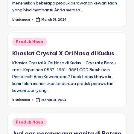
menemukan beberapa produk perawatan kewanitaan
yang bisa membantu Anda merasa…
bisnisnasa
March 31, 2024
Posted
by
Posted
Produk Nasa
in
Khasiat Crystal X Ori Nasa di Kudus
Khasiat Crystal X Ori Nasa di Kudus - Crystal x Bantu
atasi Keputihan 0857-1651-9561 COD Butuh item
Pembersih Area Kewanitaan?Tidak harus khawatir,
kami telah menemukan beberapa produk perawatan
kewanitaan yang…
bisnisnasa
March 31, 2024
Posted
by
Posted
Produk Nasa
in
Jual gas perangsang wanita di Batam