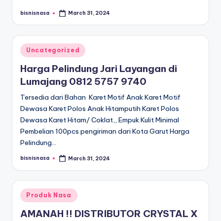
bisnisnasa
March 31, 2024
Posted
by
Posted
Uncategorized
in
Harga Pelindung Jari Layangan di
Lumajang 0812 5757 9740
Tersedia dari Bahan Karet Motif Anak Karet Motif
Dewasa Karet Polos Anak Hitamputih Karet Polos
Dewasa Karet Hitam/ Coklat,, Empuk Kulit Minimal
Pembelian 100pcs pengiriman dari Kota Garut Harga
Pelindung…
bisnisnasa
March 31, 2024
Posted
by
Posted
Produk Nasa
in
AMANAH !! DISTRIBUTOR CRYSTAL X