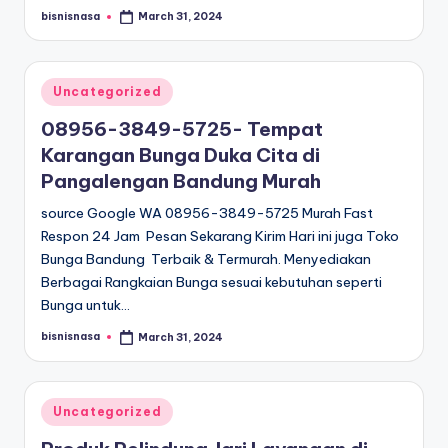
bisnisnasa
March 31, 2024
Posted
by
Posted
Uncategorized
in
08956-3849-5725- Tempat
Karangan Bunga Duka Cita di
Pangalengan Bandung Murah
source Google WA 08956-3849-5725 Murah Fast
Respon 24 Jam Pesan Sekarang Kirim Hari ini juga Toko
Bunga Bandung Terbaik & Termurah. Menyediakan
Berbagai Rangkaian Bunga sesuai kebutuhan seperti
Bunga untuk…
bisnisnasa
March 31, 2024
Posted
by
Posted
Uncategorized
in