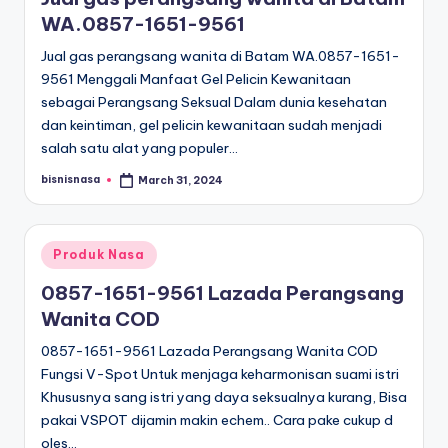
WA.0857-1651-9561
Jual gas perangsang wanita di Batam WA.0857-1651-
9561 Menggali Manfaat Gel Pelicin Kewanitaan
sebagai Perangsang Seksual Dalam dunia kesehatan
dan keintiman, gel pelicin kewanitaan sudah menjadi
salah satu alat yang populer…
bisnisnasa
March 31, 2024
Posted
by
Posted
Produk Nasa
in
0857-1651-9561 Lazada Perangsang
Wanita COD
0857-1651-9561 Lazada Perangsang Wanita COD
Fungsi V-Spot Untuk menjaga keharmonisan suami istri
Khususnya sang istri yang daya seksualnya kurang, Bisa
pakai VSPOT dijamin makin echem.. Cara pake cukup d
oles…