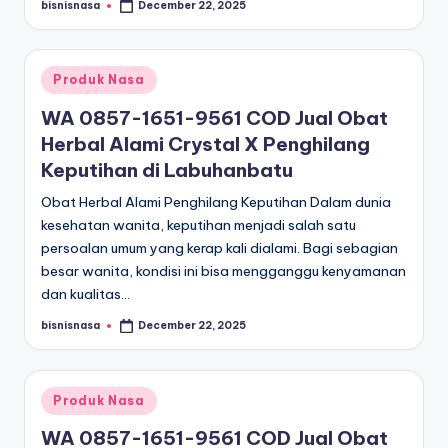
bisnisnasa
December 22, 2025
Posted
by
Posted
Produk Nasa
in
WA 0857-1651-9561 COD Jual Obat
Herbal Alami Crystal X Penghilang
Keputihan di Labuhanbatu
Obat Herbal Alami Penghilang Keputihan Dalam dunia
kesehatan wanita, keputihan menjadi salah satu
persoalan umum yang kerap kali dialami. Bagi sebagian
besar wanita, kondisi ini bisa mengganggu kenyamanan
dan kualitas…
bisnisnasa
December 22, 2025
Posted
by
Posted
Produk Nasa
in
WA 0857-1651-9561 COD Jual Obat