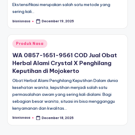
Ekstensifikasi merupakan salah satu metode yang
sering kali…
bisnisnasa
December 19, 2025
Posted
by
Posted
Produk Nasa
in
WA 0857-1651-9561 COD Jual Obat
Herbal Alami Crystal X Penghilang
Keputihan di Mojokerto
Obat Herbal Alami Penghilang Keputihan Dalam dunia
kesehatan wanita, keputihan menjadi salah satu
permasalahan awam yang sering kali dialami. Bagi
sebagian besar wanita, situasi ini bisa mengganggu
kenyamanan dan kwalitas…
bisnisnasa
December 18, 2025
Posted
by