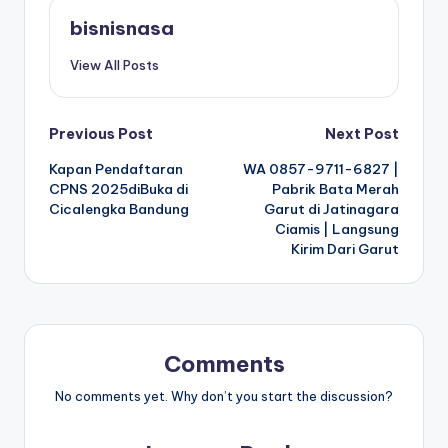
bisnisnasa
View All Posts
Post
Previous Post
Next Post
Kapan Pendaftaran
WA 0857-9711-6827 |
navigation
CPNS 2025diBuka di
Pabrik Bata Merah
Cicalengka Bandung
Garut di Jatinagara
Ciamis | Langsung
Kirim Dari Garut
Comments
No comments yet. Why don’t you start the discussion?