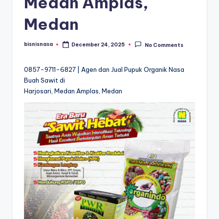
Medan Amplas,
Medan
bisnisnasa
December 24, 2025
No Comments
Posted
by
0857-9711-6827 | Agen dan Jual Pupuk Organik Nasa
Buah Sawit di
Harjosari, Medan Amplas, Medan