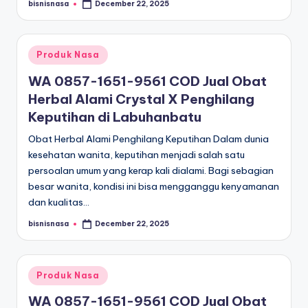
bisnisnasa
December 22, 2025
Posted
by
Posted
Produk Nasa
in
WA 0857-1651-9561 COD Jual Obat
Herbal Alami Crystal X Penghilang
Keputihan di Labuhanbatu
Obat Herbal Alami Penghilang Keputihan Dalam dunia
kesehatan wanita, keputihan menjadi salah satu
persoalan umum yang kerap kali dialami. Bagi sebagian
besar wanita, kondisi ini bisa mengganggu kenyamanan
dan kualitas…
bisnisnasa
December 22, 2025
Posted
by
Posted
Produk Nasa
in
WA 0857-1651-9561 COD Jual Obat