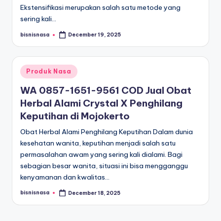
Ekstensifikasi merupakan salah satu metode yang
sering kali…
bisnisnasa
December 19, 2025
Posted
by
Posted
Produk Nasa
in
WA 0857-1651-9561 COD Jual Obat
Herbal Alami Crystal X Penghilang
Keputihan di Mojokerto
Obat Herbal Alami Penghilang Keputihan Dalam dunia
kesehatan wanita, keputihan menjadi salah satu
permasalahan awam yang sering kali dialami. Bagi
sebagian besar wanita, situasi ini bisa mengganggu
kenyamanan dan kwalitas…
bisnisnasa
December 18, 2025
Posted
by