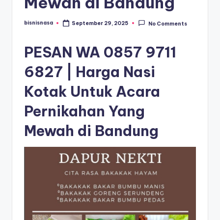
Mewah di Bandung
bisnisnasa
September 29, 2025
No Comments
Posted
by
PESAN WA 0857 9711
6827 | Harga Nasi
Kotak Untuk Acara
Pernikahan Yang
Mewah di Bandung