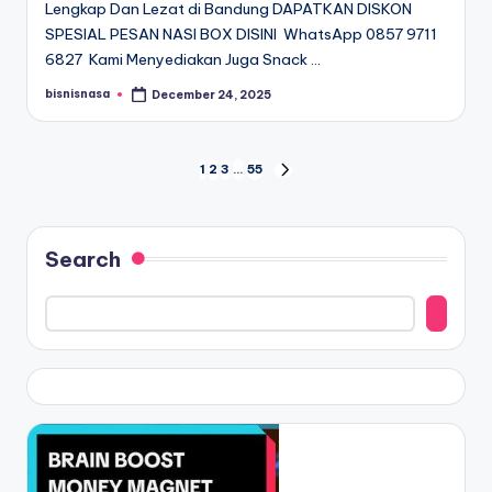
Lengkap Dan Lezat di Bandung DAPATKAN DISKON
SPESIAL PESAN NASI BOX DISINI WhatsApp 0857 9711
6827 Kami Menyediakan Juga Snack …
bisnisnasa
December 24, 2025
Posted
by
Posts
1
2
3
…
55
NEXT
PAGE
navigation
Search