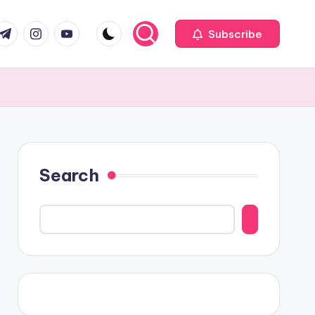
com
r.com
.me
instagram.com
youtube.com
Subscribe
Search