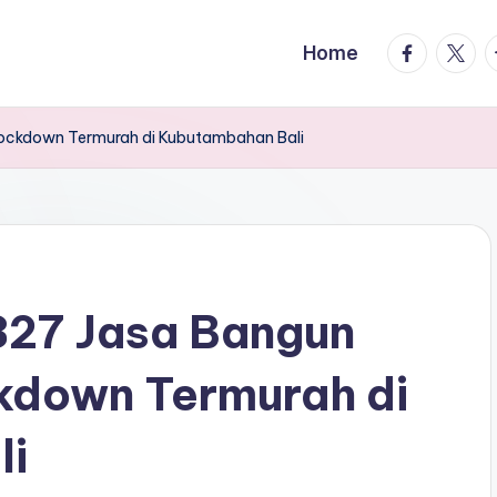
facebook.
twitte
t
Home
ckdown Termurah di Kubutambahan Bali
27 Jasa Bangun
kdown Termurah di
li