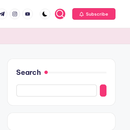
com
r.com
.me
instagram.com
youtube.com
Subscribe
Search