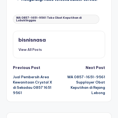
Tags:
WA 0857-1651-9561 Toko Obat Keputihan di
Lubuklinggau
bisnisnasa
View All Posts
P
Previous Post
Next Post
Jual Pembersih Area
WA 0857-1651-9561
o
Kewanitaan Crystal X
Supplayer Obat
di Sekadau 0857 1651
Keputihan di Rejang
s
9561
Lebong
t
n