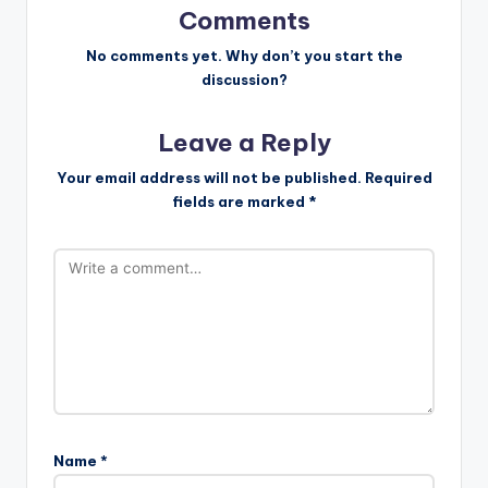
a
Comments
v
No comments yet. Why don’t you start the
discussion?
i
Leave a Reply
g
Your email address will not be published.
Required
a
fields are marked
*
t
i
o
n
Name
*