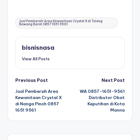
Tags:
Jual Pembersih Area Kewanitaan Crystal X di Tulang
Bawang Barat 0857 1651 9561
bisnisnasa
View All Posts
Post
Previous Post
Next Post
Jual Pembersih Area
WA 0857-1651-9561
navigation
Kewanitaan Crystal X
Distributor Obat
di Nanga Pinoh 0857
Keputihan di Kota
1651 9561
Manna