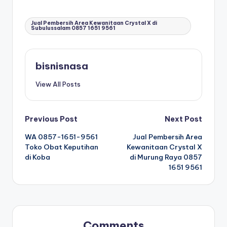
Tags:
Jual Pembersih Area Kewanitaan Crystal X di
Subulussalam 0857 1651 9561
bisnisnasa
View All Posts
P
Previous Post
Next Post
WA 0857-1651-9561
Jual Pembersih Area
o
Toko Obat Keputihan
Kewanitaan Crystal X
di Koba
di Murung Raya 0857
s
1651 9561
t
n
a
Comments