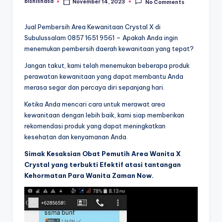
bisnisnasa
November 14, 2023
No Comments
Posted
by
Jual Pembersih Area Kewanitaan Crystal X di
Subulussalam 0857 1651 9561 – Apakah Anda ingin
menemukan pembersih daerah kewanitaan yang tepat?
Jangan takut, kami telah menemukan beberapa produk
perawatan kewanitaan yang dapat membantu Anda
merasa segar dan percaya diri sepanjang hari.
Ketika Anda mencari cara untuk merawat area
kewanitaan dengan lebih baik, kami siap memberikan
rekomendasi produk yang dapat meningkatkan
kesehatan dan kenyamanan Anda.
Simak Kesaksian Obat Pemutih Area Wanita X
Crystal yang terbukti Efektif atasi tantangan
Kehormatan Para Wanita Zaman Now.