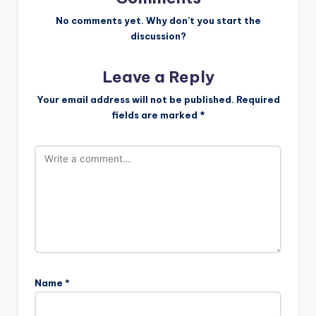
v
No comments yet. Why don’t you start the
discussion?
i
Leave a Reply
g
Your email address will not be published.
Required
a
fields are marked
*
t
i
o
n
Name
*