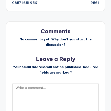
s
0857 1651 9561
9561
t
n
a
Comments
v
No comments yet. Why don’t you start the
discussion?
i
Leave a Reply
g
Your email address will not be published.
Required
a
fields are marked
*
t
i
o
n