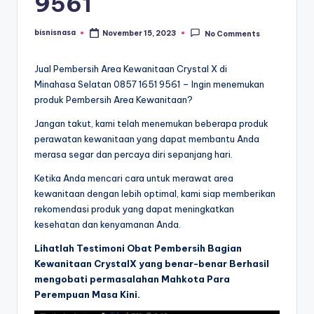
9561
bisnisnasa
November 15, 2023
No Comments
Posted
by
Jual Pembersih Area Kewanitaan Crystal X di
Minahasa Selatan 0857 1651 9561 – Ingin menemukan
produk Pembersih Area Kewanitaan?
Jangan takut, kami telah menemukan beberapa produk
perawatan kewanitaan yang dapat membantu Anda
merasa segar dan percaya diri sepanjang hari.
Ketika Anda mencari cara untuk merawat area
kewanitaan dengan lebih optimal, kami siap memberikan
rekomendasi produk yang dapat meningkatkan
kesehatan dan kenyamanan Anda.
Lihatlah Testimoni Obat Pembersih Bagian
Kewanitaan CrystalX yang benar-benar Berhasil
mengobati permasalahan Mahkota Para
Perempuan Masa Kini.