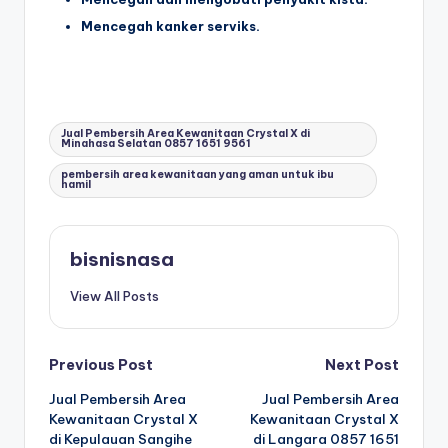
Mencegah kanker serviks.
Tags:
Jual Pembersih Area Kewanitaan Crystal X di
Minahasa Selatan 0857 1651 9561
pembersih area kewanitaan yang aman untuk ibu
hamil
bisnisnasa
View All Posts
P
Previous Post
Next Post
Jual Pembersih Area
Jual Pembersih Area
o
Kewanitaan Crystal X
Kewanitaan Crystal X
di Kepulauan Sangihe
di Langara 0857 1651