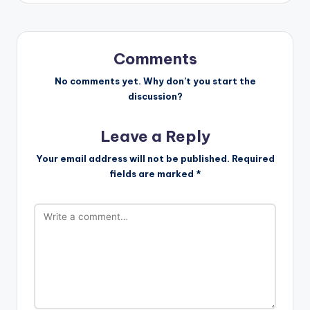
t
n
a
Comments
v
No comments yet. Why don’t you start the
discussion?
i
Leave a Reply
g
Your email address will not be published.
Required
a
fields are marked
*
t
i
o
n