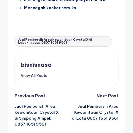
Mencegah kanker serviks.
Tags:
Jual Pembersih Area Kewanitaan Crystal X di
Lubuklinggau 0857 1651 9561
bisnisnasa
View All Posts
P
Previous Post
Next Post
Jual Pembersih Area
Jual Pembersih Area
o
Kewanitaan Crystal X
Kewanitaan Crystal X
di Simpang Ampek
di Lotu 0857 1651 9561
s
0857 1651 9561