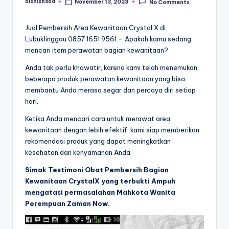
bisnisnasa
November 13, 2023
No Comments
Posted
by
Jual Pembersih Area Kewanitaan Crystal X di
Lubuklinggau 0857 1651 9561 – Apakah kamu sedang
mencari item perawatan bagian kewanitaan?
Anda tak perlu khawatir, karena kami telah menemukan
beberapa produk perawatan kewanitaan yang bisa
membantu Anda merasa segar dan percaya diri setiap
hari.
Ketika Anda mencari cara untuk merawat area
kewanitaan dengan lebih efektif, kami siap memberikan
rekomendasi produk yang dapat meningkatkan
kesehatan dan kenyamanan Anda.
Simak Testimoni Obat Pembersih Bagian
Kewanitaan CrystalX yang terbukti Ampuh
mengatasi permasalahan Mahkota Wanita
Perempuan Zaman Now.