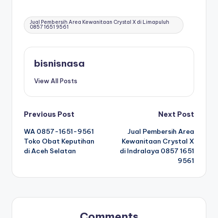
Tags:
Jual Pembersih Area Kewanitaan Crystal X di Limapuluh
0857 1651 9561
bisnisnasa
View All Posts
Post
Previous Post
Next Post
WA 0857-1651-9561
Jual Pembersih Area
navigation
Toko Obat Keputihan
Kewanitaan Crystal X
di Aceh Selatan
di Indralaya 0857 1651
9561
Comments