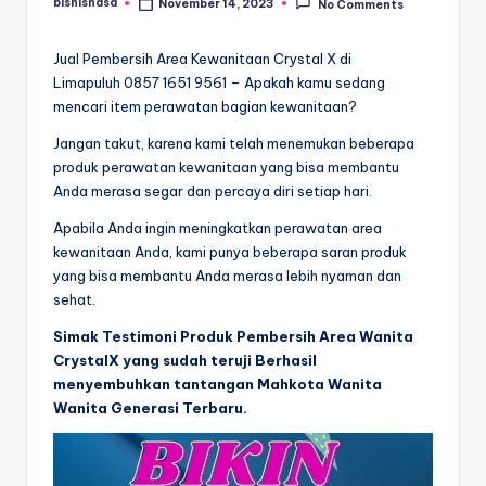
bisnisnasa
November 14, 2023
No Comments
Posted
by
Jual Pembersih Area Kewanitaan Crystal X di
Limapuluh 0857 1651 9561 – Apakah kamu sedang
mencari item perawatan bagian kewanitaan?
Jangan takut, karena kami telah menemukan beberapa
produk perawatan kewanitaan yang bisa membantu
Anda merasa segar dan percaya diri setiap hari.
Apabila Anda ingin meningkatkan perawatan area
kewanitaan Anda, kami punya beberapa saran produk
yang bisa membantu Anda merasa lebih nyaman dan
sehat.
Simak Testimoni Produk Pembersih Area Wanita
CrystalX yang sudah teruji Berhasil
menyembuhkan tantangan Mahkota Wanita
Wanita Generasi Terbaru.