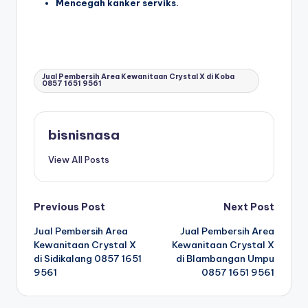
Mencegah kanker serviks.
Tags:
Jual Pembersih Area Kewanitaan Crystal X di Koba
0857 1651 9561
bisnisnasa
View All Posts
P
Previous Post
Next Post
Jual Pembersih Area
Jual Pembersih Area
o
Kewanitaan Crystal X
Kewanitaan Crystal X
di Sidikalang 0857 1651
di Blambangan Umpu
s
9561
0857 1651 9561
t