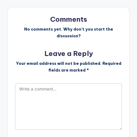
n
a
Comments
v
No comments yet. Why don’t you start the
discussion?
i
Leave a Reply
g
Your email address will not be published.
Required
a
fields are marked
*
t
i
o
n