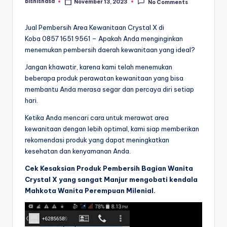
bisnisnasa
November 13, 2023
No Comments
Posted
by
Jual Pembersih Area Kewanitaan Crystal X di
Koba 0857 1651 9561 – Apakah Anda menginginkan
menemukan pembersih daerah kewanitaan yang ideal?
Jangan khawatir, karena kami telah menemukan
beberapa produk perawatan kewanitaan yang bisa
membantu Anda merasa segar dan percaya diri setiap
hari.
Ketika Anda mencari cara untuk merawat area
kewanitaan dengan lebih optimal, kami siap memberikan
rekomendasi produk yang dapat meningkatkan
kesehatan dan kenyamanan Anda.
Cek Kesaksian Produk Pembersih Bagian Wanita
Crystal X yang sangat Manjur mengobati kendala
Mahkota Wanita Perempuan Milenial.