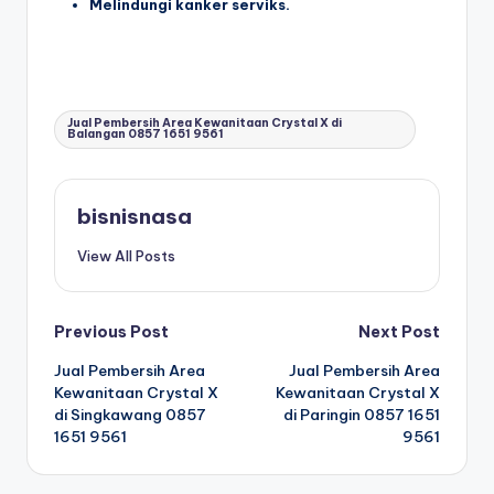
Melindungi kanker serviks.
Tags:
Jual Pembersih Area Kewanitaan Crystal X di
Balangan 0857 1651 9561
bisnisnasa
View All Posts
P
Previous Post
Next Post
Jual Pembersih Area
Jual Pembersih Area
o
Kewanitaan Crystal X
Kewanitaan Crystal X
di Singkawang 0857
di Paringin 0857 1651
s
1651 9561
9561
t