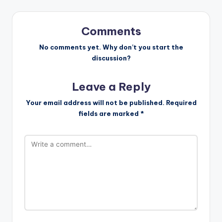
n
a
Comments
v
No comments yet. Why don’t you start the
discussion?
i
Leave a Reply
g
Your email address will not be published.
Required
a
fields are marked
*
t
i
o
n