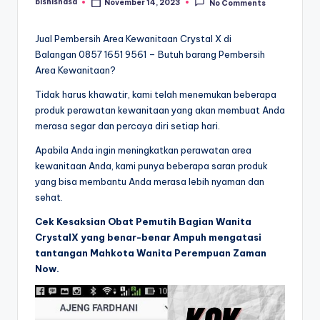
bisnisnasa
November 14, 2023
No Comments
Posted
by
Jual Pembersih Area Kewanitaan Crystal X di
Balangan 0857 1651 9561 – Butuh barang Pembersih
Area Kewanitaan?
Tidak harus khawatir, kami telah menemukan beberapa
produk perawatan kewanitaan yang akan membuat Anda
merasa segar dan percaya diri setiap hari.
Apabila Anda ingin meningkatkan perawatan area
kewanitaan Anda, kami punya beberapa saran produk
yang bisa membantu Anda merasa lebih nyaman dan
sehat.
Cek Kesaksian Obat Pemutih Bagian Wanita
CrystalX yang benar-benar Ampuh mengatasi
tantangan Mahkota Wanita Perempuan Zaman
Now.