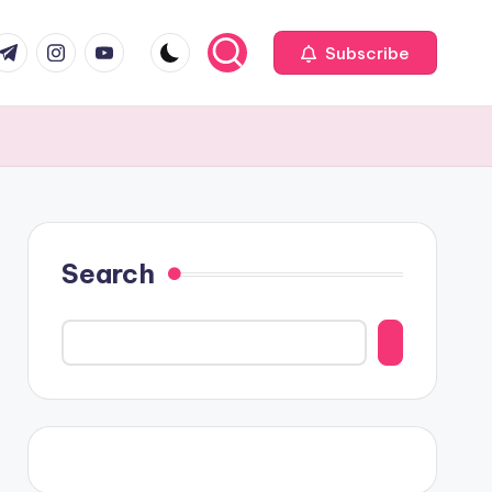
com
r.com
.me
instagram.com
youtube.com
Subscribe
Search