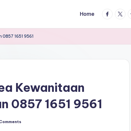
facebook.
twitte
t
Home
an 0857 1651 9561
rea Kewanitaan
an 0857 1651 9561
 Comments