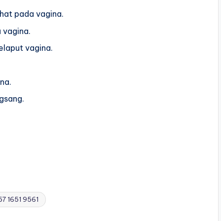
hat pada vagina.
 vagina.
elaput vagina.
na.
gsang.
57 1651 9561