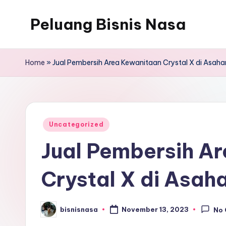
Peluang Bisnis Nasa
Home
»
Jual Pembersih Area Kewanitaan Crystal X di Asah
Posted
Uncategorized
in
Jual Pembersih A
Crystal X di Asah
bisnisnasa
November 13, 2023
No
Posted
by