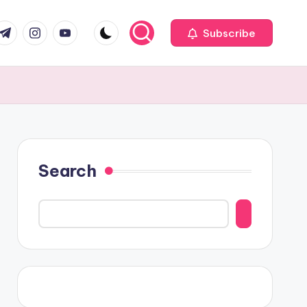
com
r.com
.me
instagram.com
youtube.com
Subscribe
Search