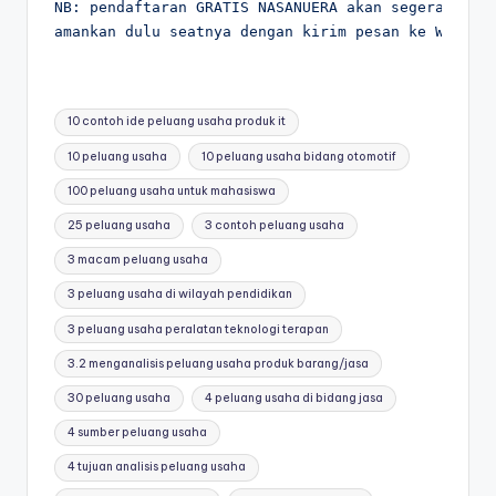
NB: pendaftaran GRATIS NASANUERA akan segera di la
amankan dulu seatnya dengan kirim pesan ke WA 085
Tags:
10 contoh ide peluang usaha produk it
10 peluang usaha
10 peluang usaha bidang otomotif
100 peluang usaha untuk mahasiswa
25 peluang usaha
3 contoh peluang usaha
3 macam peluang usaha
3 peluang usaha di wilayah pendidikan
3 peluang usaha peralatan teknologi terapan
3.2 menganalisis peluang usaha produk barang/jasa
30 peluang usaha
4 peluang usaha di bidang jasa
4 sumber peluang usaha
4 tujuan analisis peluang usaha