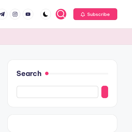
com
r.com
.me
instagram.com
youtube.com
Subscribe
Search