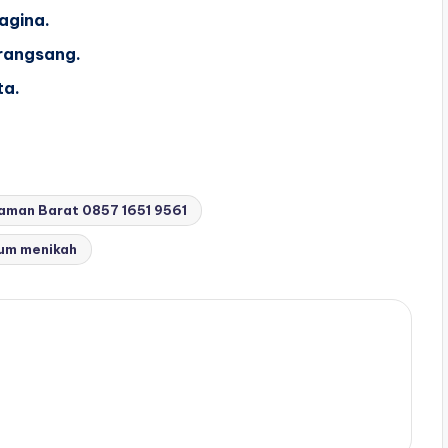
agina.
rangsang.
ta.
aman Barat 0857 1651 9561
lum menikah