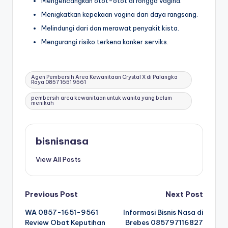
Mengencangkan otot-otot di rongga vagina.
Menigkatkan kepekaan vagina dari daya rangsang.
Melindungi dari dan merawat penyakit kista.
Mengurangi risiko terkena kanker serviks.
Tags:
Agen Pembersih Area Kewanitaan Crystal X di Palangka
Raya 0857 1651 9561
pembersih area kewanitaan untuk wanita yang belum
menikah
bisnisnasa
View All Posts
Post
Previous Post
Next Post
WA 0857-1651-9561
Informasi Bisnis Nasa di
navigation
Review Obat Keputihan
Brebes 085797116827