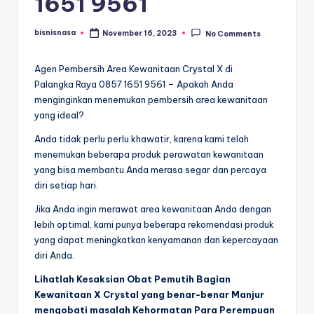
1651 9561
bisnisnasa
November 16, 2023
No Comments
Posted
by
Agen Pembersih Area Kewanitaan Crystal X di
Palangka Raya 0857 1651 9561 – Apakah Anda
menginginkan menemukan pembersih area kewanitaan
yang ideal?
Anda tidak perlu perlu khawatir, karena kami telah
menemukan beberapa produk perawatan kewanitaan
yang bisa membantu Anda merasa segar dan percaya
diri setiap hari.
Jika Anda ingin merawat area kewanitaan Anda dengan
lebih optimal, kami punya beberapa rekomendasi produk
yang dapat meningkatkan kenyamanan dan kepercayaan
diri Anda.
Lihatlah Kesaksian Obat Pemutih Bagian
Kewanitaan X Crystal yang benar-benar Manjur
mengobati masalah Kehormatan Para Perempuan