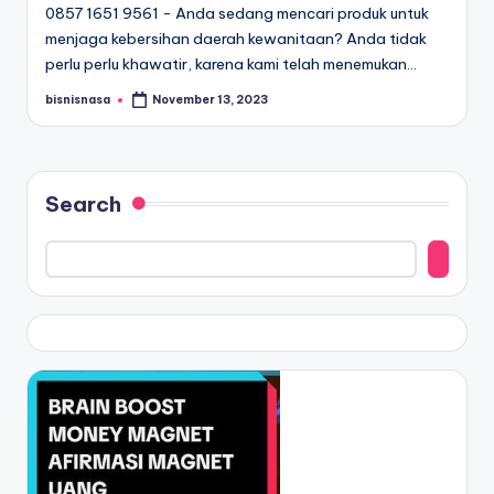
0857 1651 9561 - Anda sedang mencari produk untuk
menjaga kebersihan daerah kewanitaan? Anda tidak
perlu perlu khawatir, karena kami telah menemukan…
bisnisnasa
November 13, 2023
Posted
by
Search