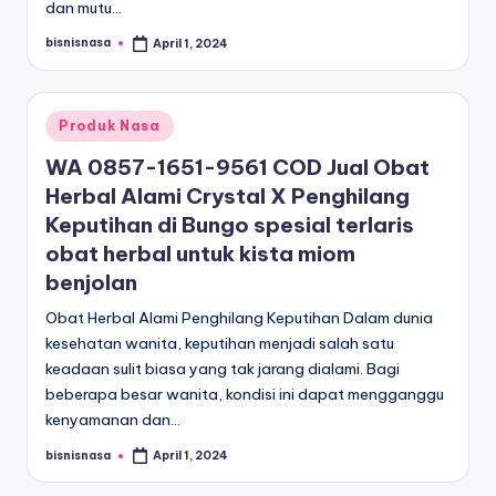
dan mutu…
bisnisnasa
April 1, 2024
Posted
by
Posted
Produk Nasa
in
WA 0857-1651-9561 COD Jual Obat
Herbal Alami Crystal X Penghilang
Keputihan di Bungo spesial terlaris
obat herbal untuk kista miom
benjolan
Obat Herbal Alami Penghilang Keputihan Dalam dunia
kesehatan wanita, keputihan menjadi salah satu
keadaan sulit biasa yang tak jarang dialami. Bagi
beberapa besar wanita, kondisi ini dapat mengganggu
kenyamanan dan…
bisnisnasa
April 1, 2024
Posted
by