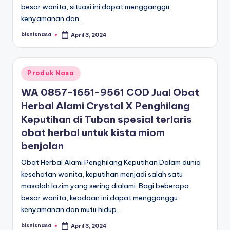
besar wanita, situasi ini dapat mengganggu
kenyamanan dan…
bisnisnasa
April 3, 2024
Posted
by
Posted
Produk Nasa
in
WA 0857-1651-9561 COD Jual Obat
Herbal Alami Crystal X Penghilang
Keputihan di Tuban spesial terlaris
obat herbal untuk kista miom
benjolan
Obat Herbal Alami Penghilang Keputihan Dalam dunia
kesehatan wanita, keputihan menjadi salah satu
masalah lazim yang sering dialami. Bagi beberapa
besar wanita, keadaan ini dapat mengganggu
kenyamanan dan mutu hidup…
bisnisnasa
April 3, 2024
Posted