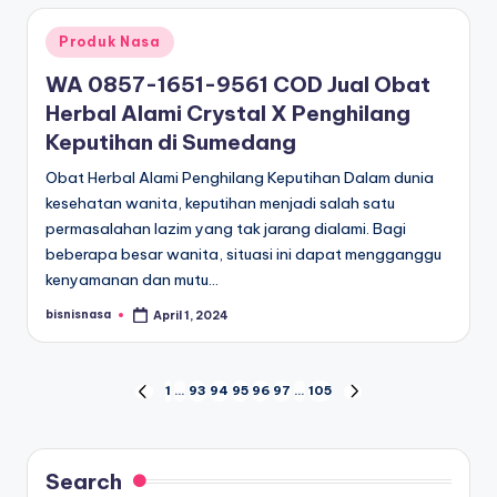
Posted
Produk Nasa
in
WA 0857-1651-9561 COD Jual Obat
Herbal Alami Crystal X Penghilang
Keputihan di Sumedang
Obat Herbal Alami Penghilang Keputihan Dalam dunia
kesehatan wanita, keputihan menjadi salah satu
permasalahan lazim yang tak jarang dialami. Bagi
beberapa besar wanita, situasi ini dapat mengganggu
kenyamanan dan mutu…
bisnisnasa
April 1, 2024
Posted
by
Posts
1
…
93
94
95
96
97
…
105
PREVIOUS
NEXT
PAGE
PAGE
navigation
Search