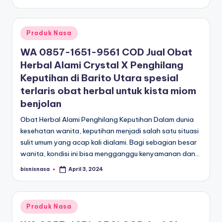
by
Posted
Produk Nasa
in
WA 0857-1651-9561 COD Jual Obat
Herbal Alami Crystal X Penghilang
Keputihan di Barito Utara spesial
terlaris obat herbal untuk kista miom
benjolan
Obat Herbal Alami Penghilang Keputihan Dalam dunia
kesehatan wanita, keputihan menjadi salah satu situasi
sulit umum yang acap kali dialami. Bagi sebagian besar
wanita, kondisi ini bisa mengganggu kenyamanan dan…
bisnisnasa
April 3, 2024
Posted
by
Posted
Produk Nasa
in