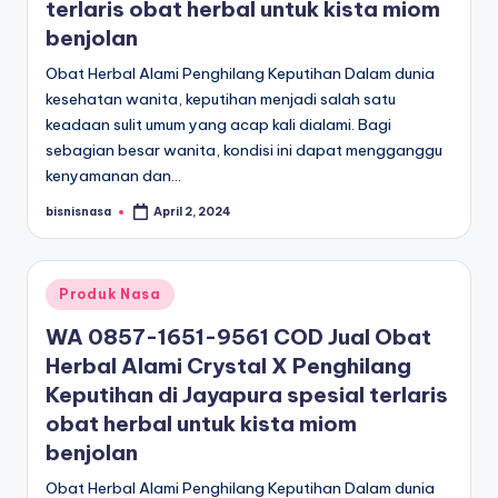
terlaris obat herbal untuk kista miom
benjolan
Obat Herbal Alami Penghilang Keputihan Dalam dunia
kesehatan wanita, keputihan menjadi salah satu
keadaan sulit umum yang acap kali dialami. Bagi
sebagian besar wanita, kondisi ini dapat mengganggu
kenyamanan dan…
bisnisnasa
April 2, 2024
Posted
by
Posted
Produk Nasa
in
WA 0857-1651-9561 COD Jual Obat
Herbal Alami Crystal X Penghilang
Keputihan di Jayapura spesial terlaris
obat herbal untuk kista miom
benjolan
Obat Herbal Alami Penghilang Keputihan Dalam dunia