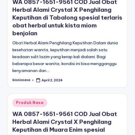
WA 0857-1651-9561 COD Jual Obat
Herbal Alami Crystal X Penghilang
Keputihan di Tabalong spesial terlaris
obat herbal untuk kista miom
benjolan
Obat Herbal Alami Penghilang Keputihan Dalam dunia
kesehatan wanita, keputihan menjadi salah satu
keadaan sulit lazim yang kerap kali dialami. Bagi
beberapa besar wanita, kondisi ini bisa mengganggu
kenyamanan dan…
bisnisnasa
April 2, 2024
Posted
by
Posted
Produk Nasa
in
WA 0857-1651-9561 COD Jual Obat
Herbal Alami Crystal X Penghilang
Keputihan di Muara Enim spesial